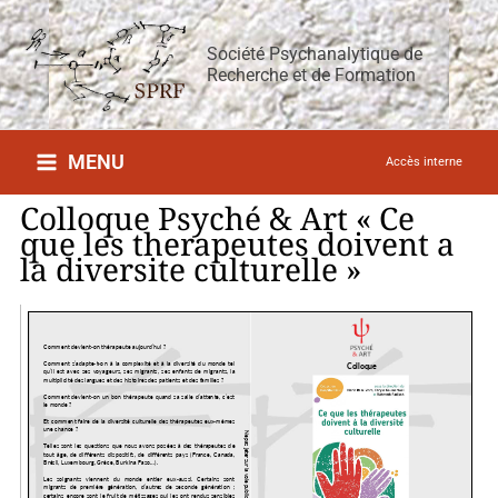
Aller
au
Société Psychanalytique de
contenu
Recherche et de Formation
MENU
Accès interne
Colloque Psyché & Art « Ce
que les therapeutes doivent a
la diversite culturelle »