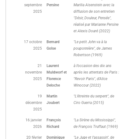
septembre
Persine
Marilia Aisenstein avec la
2025
diffusion de son entretien
"Désir, Douleur, Pensée",
réalisé par Marianne Persine
et Alexis Doaré (2022)
17 octobre
Bernard
"Le petit John va à la
2025
Golse
pouponnière", de James
Robertson (1969)
21
Laurent
à l’occasion des dix ans
novembre
Muldworf et
après les attentats de Paris :
2025
Florence
"Revoir Paris", d’Alice
Deloche
Winocour (2022)
19
Martin
"L’étreinte du serpent", de
décembre
Joubert
Ciro Guerra (2015)
2025
16 janvier
François
"La Sirène du Mississippi",
2026
Richard
de François Truffaut (1969)
20 février
Dominique
"Le Juge et l’assassin", de