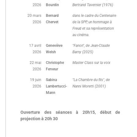
2026
Bourdin
Bertrand Tavernier (1976)
20 mars
Bernard
dans le cadre du Centenaire
2026
Chervet
de la SPP, un hommage à
Freud et sa représentation
au cinéma.
17 avril
Geneviève
"Fanon", de Jean-Claude
2026
Welsh
Barny (2025)
22 mai
Christophe
Master Class sur la voix
2026
Ferveur
19 juin
Sabina
"La Chambre du fils", de
2026
Lambertucci-
Nanni Moretti (2001)
Mann
Ouverture des séances à 20h15, début de
projection à 20h 30