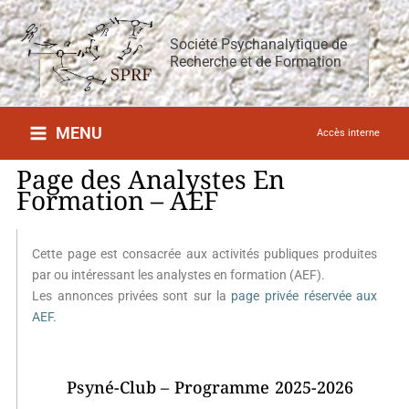
Aller
au
Société Psychanalytique de
contenu
Recherche et de Formation
MENU
Accès interne
Page des Analystes En
Formation – AEF
Cette page est consacrée aux activités publiques produites
par ou intéressant les analystes en formation (AEF).
Les annonces privées sont sur la
page privée réservée aux
AEF.
Psyné-Club – Programme 2025-2026