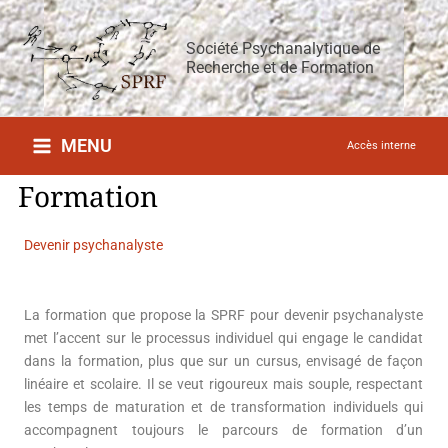
Aller
au
Société Psychanalytique de
contenu
Recherche et de Formation
MENU
Accès interne
Formation
Devenir psychanalyste
La formation que propose la SPRF pour devenir psychanalyste
met l’accent sur le processus individuel qui engage le candidat
dans la formation, plus que sur un cursus, envisagé de façon
linéaire et scolaire. Il se veut rigoureux mais souple, respectant
les temps de maturation et de transformation individuels qui
accompagnent toujours le parcours de formation d’un