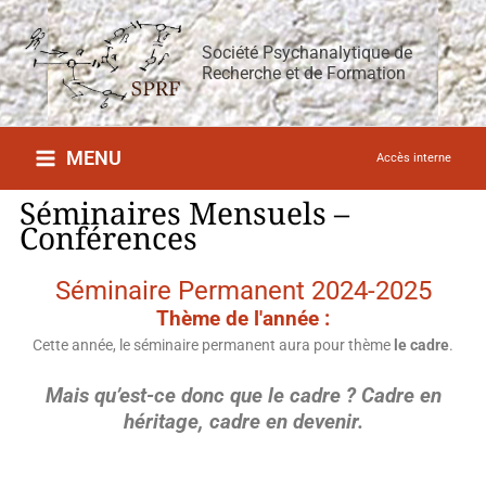
Aller
au
Société Psychanalytique de
contenu
Recherche et de Formation
MENU
Accès interne
Séminaires Mensuels –
Conférences
Séminaire Permanent 2024-2025
Thème de l'année :
Cette année, le séminaire permanent aura pour thème
le cadre
.
Mais qu’est-ce donc que le cadre ?
Cadre en
héritage, cadre en devenir.