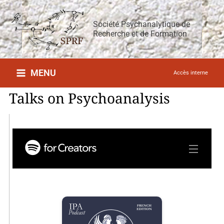
Aller
au
Société Psychanalytique de
contenu
Recherche et de Formation
MENU
Accès interne
Talks on Psychoanalysis