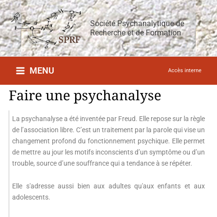
Aller
au
Société Psychanalytique de
contenu
Recherche et de Formation
MENU
Accès interne
Faire une psychanalyse
La psychanalyse a été inventée par Freud. Elle repose sur la règle
de l’association libre. C’est un traitement par la parole qui vise un
changement profond du fonctionnement psychique. Elle permet
de mettre au jour les motifs inconscients d’un symptôme ou d’un
trouble, source d’une souffrance qui a tendance à se répéter.
Elle s'adresse aussi bien aux adultes qu'aux enfants et aux
adolescents.