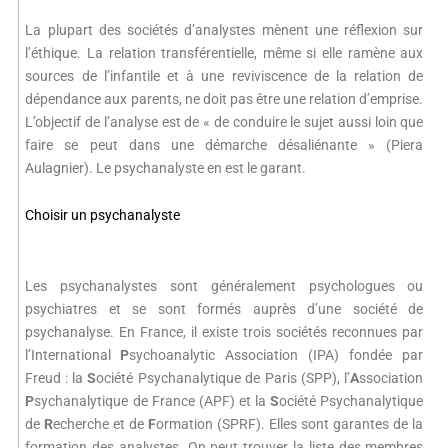
La plupart des sociétés d’analystes mènent une réflexion sur
l’éthique. La relation transférentielle, même si elle ramène aux
sources de l’infantile et à une reviviscence de la relation de
dépendance aux parents, ne doit pas être une relation d’emprise.
L’objectif de l’analyse est de « de conduire le sujet aussi loin que
faire se peut dans une démarche désaliénante » (Piera
Aulagnier). Le psychanalyste en est le garant.
Choisir un psychanalyste
Les psychanalystes sont généralement psychologues ou
psychiatres et se sont formés auprès d’une société de
psychanalyse. En France, il existe trois sociétés reconnues par
l’International
P
sychoanalytic Association (IPA) fondée par
Freud : la
S
ociété Psychanalytique de Paris (SPP), l’
A
ssociation
P
sychanalytique de France (APF) et la
S
ociété Psychanalytique
de
R
echerche et de
F
ormation (SPRF). Elles sont garantes de la
formation des analystes. On peut trouver la liste des membres