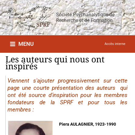
Aller
au
Société Psychanalytique de
contenu
Recherche et de Formation
MENU
Accès interne
Les auteurs qui nous ont
inspirés
Viennent s'ajouter progressivement sur cette
page une courte présentation des auteurs qui
ont été source d'inspiration pour les membres
fondateurs de la SPRF et pour tous les
membres :
Piera AULAGNIER, 1923-1990