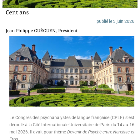
Cent ans
publié le
3 juin 2026
Jean Philippe GUĖGUEN, Président
Le Congrès des psychanalystes de langue française (CPLF) s’est
déroulé à la Cité Internationale Universitaire de Paris du 14 au 16
mai 2026. Il avait pour thème
Devenir de Psyché entre Narcisse et
Eros
.