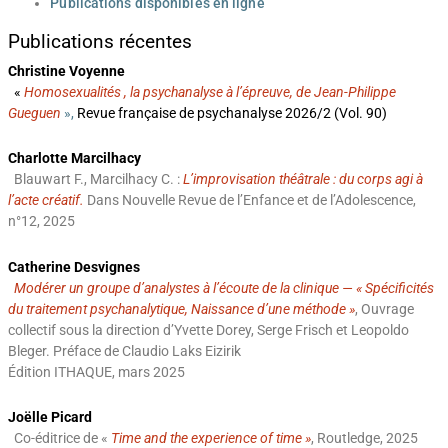
Publications disponibles en ligne
Publications récentes
Christine Voyenne
«
Homosexualités , la psychanalyse à l’épreuve, de Jean-Philippe
Gueguen
»,
Revue française de psychanalyse 2026/2 (Vol. 90)
Charlotte Marcilhacy
Blauwart F., Marcilhacy C. :
L’improvisation théâtrale : du corps agi à
l’acte créatif.
Dans Nouvelle Revue de l’Enfance et de l’Adolescence,
n°12, 2025
Catherine Desvignes
Modérer un groupe d’analystes à l’écoute de la clinique — « Spécificités
du traitement psychanalytique, Naissance d’une méthode »
, Ouvrage
collectif sous la direction d’Yvette Dorey, Serge Frisch et Leopoldo
Bleger. Préface de Claudio Laks Eizirik
Édition ITHAQUE, mars 2025
Joëlle Picard
Co-éditrice de «
Time and the experience of time »
, Routledge, 2025